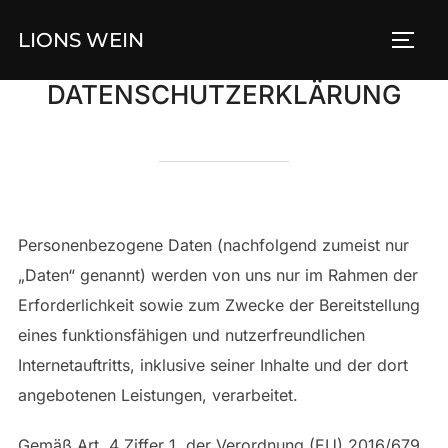
Zum
LIONS WEIN
Inhalt
SEIT
springen
DATENSCHUTZERKLÄRUNG
Personenbezogene Daten (nachfolgend zumeist nur
„Daten“ genannt) werden von uns nur im Rahmen der
Erforderlichkeit sowie zum Zwecke der Bereitstellung
eines funktionsfähigen und nutzerfreundlichen
Internetauftritts, inklusive seiner Inhalte und der dort
angebotenen Leistungen, verarbeitet.
Gemäß Art. 4 Ziffer 1. der Verordnung (EU) 2016/679,